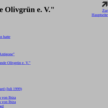
e Olivgrün e. V."
Zur
Hauptseite
n hatte
Antigone"
nde Olivgrün e. V."
rd (Juli 1999)
 von Ibiza
 von Ibiza
agd