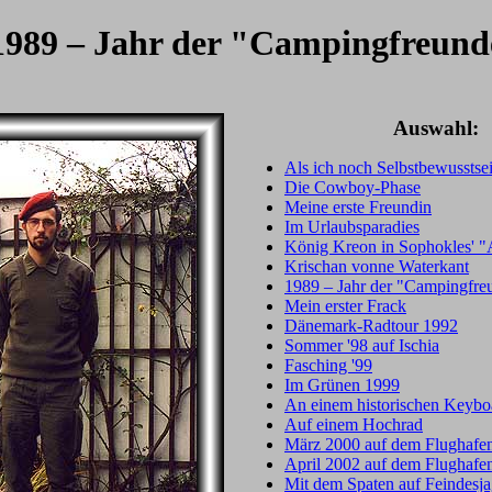
 1989 – Jahr der "Campingfreund
Auswahl:
Als ich noch Selbstbewusstsei
Die Cowboy-Phase
Meine erste Freundin
Im Urlaubsparadies
König Kreon in Sophokles' "
Krischan vonne Waterkant
1989 – Jahr der "Campingfreu
Mein erster Frack
Dänemark-Radtour 1992
Sommer '98 auf Ischia
Fasching '99
Im Grünen 1999
An einem historischen Keyboa
Auf einem Hochrad
März 2000 auf dem Flughafen
April 2002 auf dem Flughafen
Mit dem Spaten auf Feindesj