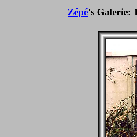
Zépé
's Galerie: