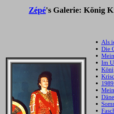
Zépé
's Galerie: König 
Als i
Die 
Mein
Im U
Köni
Kris
1989
Mein
Däne
Somm
Fasc