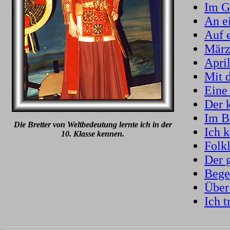
Im G
An e
Auf 
März
Apri
Mit 
Eine
Der k
Im B
Die Bretter von Weltbedeutung lernte ich in der
Ich 
10. Klasse kennen.
Folk
Der 
Bege
Über
Ich t