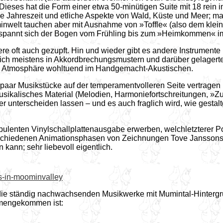
ieses hat die Form einer etwa 50-minütigen Suite mit 18 rein i
ede Jahreszeit und etliche Aspekte von Wald, Küste und Meer; m
minwelt tauchen aber mit Ausnahme von »Toffle« (also dem klei
amt spannt sich der Bogen vom Frühling bis zum »Heimkommen« 
tere oft auch gezupft. Hin und wieder gibt es andere Instrument
 sich meistens in Akkordbrechungsmustern und darüber gelagert
die Atmosphäre wohltuend im Handgemacht-Akustischen.
r Musikstücke auf der temperamentvolleren Seite vertragen kön
usikalisches Material (Melodien, Harmoniefortschreitungen, »Zu
r unterscheiden lassen – und es auch fraglich wird, wie gestalt
 opulenten Vinylschallplattenausgabe erwerben, welchletzterer P
schiedenen Animationsphasen von Zeichnungen Tove Janssons be
kann; sehr liebevoll eigentlich.
s-in-moominvalley
die ständig nachwachsenden Musikwerke mit Mumintal-Hintergru
mengekommen ist: