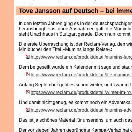
Tove Jansson auf Deutsch – bei imm
In den letzten Jahren ging es in der deutschsprachi
herausbringt. Fast ohne Ausnahmen galt: die Muminbü
steht Urachhaus in Stuttgart gerade. Doch nun kommt
Die erste Überraschung ist der Reclam-Verlag, den wir
Minibücher den Titel »Mumins lange Reise«:
https://www.reclam.de/produktdetail/mumins-la
Dem beigesellt wurde ein Kalender mit sage und staun
https://www.reclam.de/produktdetail/die-mumin
Anfang September geht es schon weiter, und zwar mit
https://www.reclam.de/produktdetail/winter-im
Und damit nicht genug, es kommt noch ein Adventskal
https://www.reclam.de/produktdetail/mumins-adv
Das ist ja schönes Material für unsereins, um auch da
Der vor sieben Jahren gegründete Kampa-Verlag hat 