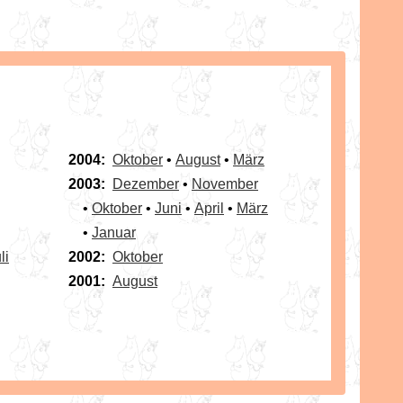
2004:
Oktober
•
August
•
März
2003:
Dezember
•
November
•
Oktober
•
Juni
•
April
•
März
•
Januar
li
2002:
Oktober
2001:
August