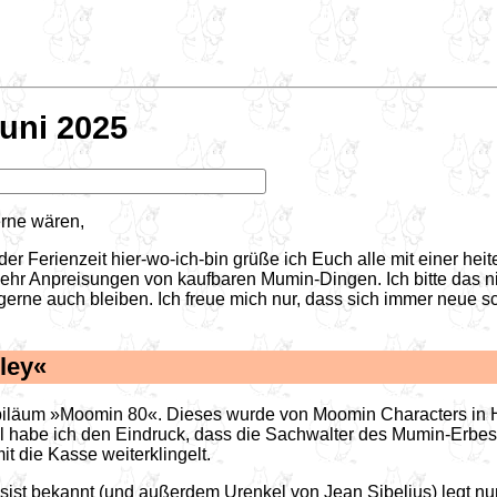
uni 2025
gerne wären,
er Ferienzeit hier-wo-ich-bin grüße ich Euch alle mit einer he
mehr Anpreisungen von kaufbaren Mumin-Dingen. Ich bitte das 
es gerne auch bleiben. Ich freue mich nur, dass sich immer neue
ley«
 Jubiläum »Moomin 80«. Dieses wurde von Moomin Characters in 
habe ich den Eindruck, dass die Sachwalter des Mumin-Erbes so
t die Kasse weiterklingelt.
assist bekannt (und außerdem Urenkel von Jean Sibelius) legt 