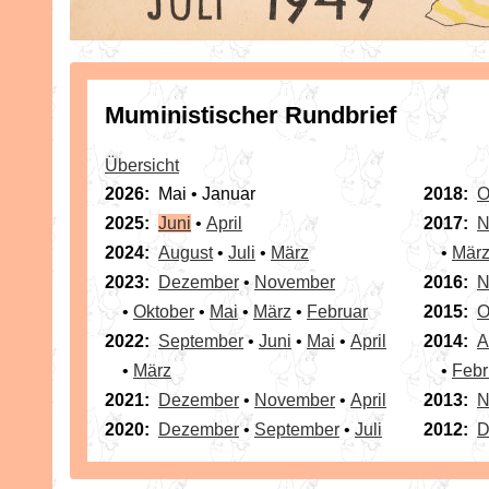
Muministischer Rundbrief
Übersicht
2026:
Mai • Januar
2018:
O
2025:
Juni
•
April
2017:
N
2024:
August
•
Juli
•
März
•
Mär
2023:
Dezember
•
November
2016:
N
•
Oktober
•
Mai
•
März
•
Februar
2015:
O
2022:
September
•
Juni
•
Mai
•
April
2014:
A
•
März
•
Febr
2021:
Dezember
•
November
•
April
2013:
N
2020:
Dezember
•
September
•
Juli
2012:
D