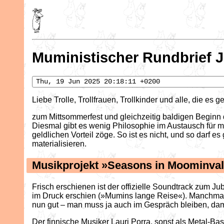
Muministischer Rundbrief J
Thu, 19 Jun 2025 20:18:11 +0200
Liebe Trolle, Trollfrauen, Trollkinder und alle, die es 
zum Mittsommerfest und gleichzeitig baldigen Beginn d
Diesmal gibt es wenig Philosophie im Austausch für 
geldlichen Vorteil zöge. So ist es nicht, und so darf 
materialisieren.
Musikprojekt »Seasons in Moominval
Frisch erschienen ist der offizielle Soundtrack zum
im Druck erschien (»Mumins lange Reise«). Manchmal 
nun gut – man muss ja auch im Gespräch bleiben, dami
Der finnische Musiker Lauri Porra, sonst als Metal-B