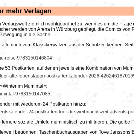
er mehr Verlagen
gen Verlagswelt ziemlich wohlgeordnet zu, wenn es um die Frag
cher werden von Arena in Würzburg gepflegt, die Comics von R
 Bewegung in die Sache.
 alle noch vom Klassikerwälzen aus der Schulzeit kennen. Seit 
nge-reise-9783150146804
e 53 Postkarten, auf denen jeweils eine Kombination von Mumin-
s-fuer-alle-lebenslagen-postkartenkalender-2026-426246187016
 »Winter im Mumintal«:
-mumintal-9783150147085
ender mit wiederum 24 Postkarten hinzu:
entskalender-24-postkarten-fuer-die-weihnachtszeit-advents-p
s fernere soziale Umfeld muministisch zu infiltrieren. Die gelb
derweil begonnen, Taschenbuchausgaben von Tove Janssons Bü