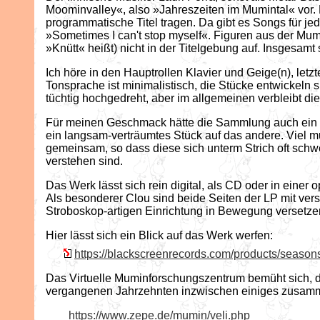
Moominvalley«, also »Jahreszeiten im Mumintal« vor. D
programmatische Titel tragen. Da gibt es Songs für j
»Sometimes I can't stop myself«. Figuren aus der Mu
»Knütt« heißt) nicht in der Titelgebung auf. Insges
Ich höre in den Hauptrollen Klavier und Geige(n), letz
Tonsprache ist minimalistisch, die Stücke entwickeln
tüchtig hochgedreht, aber im allgemeinen verbleibt 
Für meinen Geschmack hätte die Sammlung auch ein paa
ein langsam-verträumtes Stück auf das andere. Viel m
gemeinsam, so dass diese sich unterm Strich oft schwe
verstehen sind.
Das Werk lässt sich rein digital, als CD oder in einer
Als besonderer Clou sind beide Seiten der LP mit ver
Stroboskop-artigen Einrichtung in Bewegung versetzen 
Hier lässt sich ein Blick auf das Werk werfen:
https://blackscreenrecords.com/products/season
Das Virtuelle Muminforschungszentrum bemüht sich, 
vergangenen Jahrzehnten inzwischen einiges zusam
https://www.zepe.de/mumin/veli.php