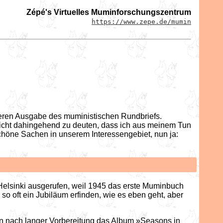
Zépé's Virtuelles Muminforschungszentrum
https://www.zepe.de/mumin
iteren Ausgabe des muministischen Rundbriefs.
nicht dahingehend zu deuten, dass ich aus meinem Tun
 schöne Sachen in unserem Interessengebiet, nun ja:
Helsinki ausgerufen, weil 1945 das erste Muminbuch
 oft ein Jubiläum erfinden, wie es eben geht, aber
nun nach langer Vorbereitung das Album »Seasons in