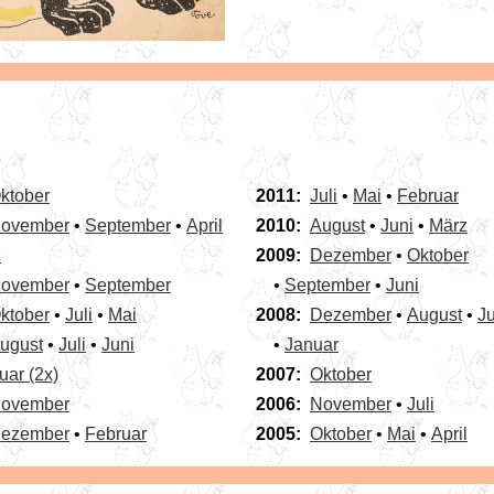
ktober
2011:
Juli
•
Mai
•
Februar
ovember
•
September
•
April
2010:
August
•
Juni
•
März
z
2009:
Dezember
•
Oktober
ovember
•
September
•
September
•
Juni
ktober
•
Juli
•
Mai
2008:
Dezember
•
August
•
Ju
ugust
•
Juli
•
Juni
•
Januar
uar (2x)
2007:
Oktober
ovember
2006:
November
•
Juli
ezember
•
Februar
2005:
Oktober
•
Mai
•
April