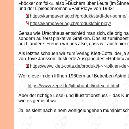
»böcker om folk«, also »Büchern über Leute (im Sinn
und der Episodenroman »Fair Play« von 1982:
https://kampaverlag.ch/produkt/stadt-der-sonne/
https://kampaverlag.ch/produkt/fair-play/
Genau wie Urachhaus entschied man sich, die original
sondern äußerst plakative Grafiken. Das ist zumindes
auch andere. Freuen wir uns also, dass wir auch hie
Als letztes schauen wir zum Verlag Klett-Cotta, der ja
von Tove Jansson illustrierte Ausgabe des »Hobbit« a
https://www.klett-cotta.de/produkt/j-r-r-tolkien-
Wer diese in den frühen 1960ern auf Betreiben Astrid 
https://www.zepe.de/tjillu/hobbit/index_d.html
Aber der richtige Lese- und Illustrationsfluss – das K
wie es gemeint war.
Ja, es sieht nach einem wohlgelungenen muministisch